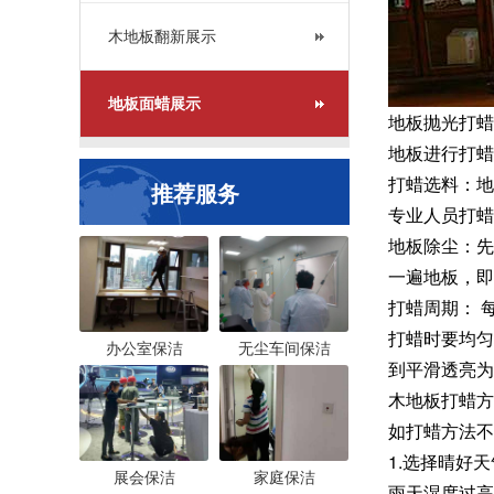
木地板翻新展示
地板面蜡展示
地板抛光打蜡
地板进行打蜡
打蜡选料：地
推荐服务
专业人员打蜡
地板除尘：先
一遍地板，即
打蜡周期： 
打蜡时要均匀
办公室保洁
无尘车间保洁
到平滑透亮为
木地板打蜡方
如打蜡方法
1.选择晴好
展会保洁
家庭保洁
雨天湿度过高