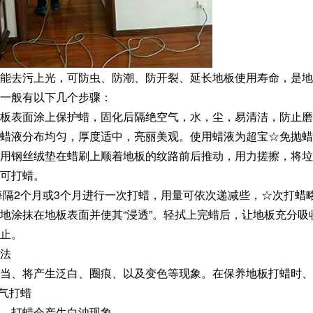
能去污上光，可防虫、防潮、防开裂、延长地板使用寿命，是地
一般有以下几个步骤：
板表面涂上保护蜡，固化后隔绝空气，水，尘，易清洁，防止磨
蜡液分布均匀，厚度适中，亮丽美观。使用蜡液为超宝☆免抛蜡
用钢丝绒垫在蜡刷上顺着地板的纹路前后推动，用力搓擦，将垃
可打蜡。
每隔2个月或3个月进行一次打蜡，用量可依次递减些，☆次打蜡略
地涂抹在地板表面并使其“浸透”。轻拭上完蜡后，让地板充分
止。
法
不当、将产生泛白、圈痕、以及变色等现象。在保养地板打蜡时、
天气打蜡
、打蜡会产生白浊现象。