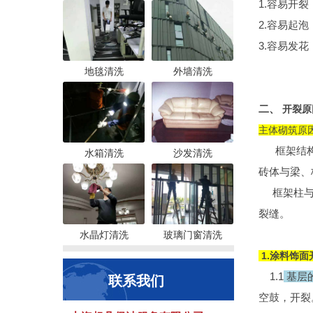
1.容易开
2.容易起
3.容易发
地毯清洗
外墙清洗
二、
开裂原
主体砌筑原
框架结
水箱清洗
沙发清洗
砖体与梁、
框架柱与填
裂缝。
水晶灯清洗
玻璃门窗清洗
1.涂料饰面
1.1
基层
联系我们
空鼓，开裂