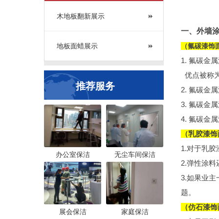
木地板翻新展示
一、外墙
地板面蜡展示
（氟碳漆饰
1. 氟碳
优点被称为
推荐服务
2. 氟碳
3. 氟碳
4. 氟碳
（乳胶漆饰
1.对于乳
办公室保洁
无尘车间保洁
2.弹性涂
3.如果业
题。
（仿石漆饰
展会保洁
家庭保洁