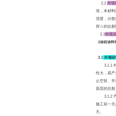
2.2
外墙
境，本材料
强度，分散
挥☆的抗裂
2.3
外墙
3涂砖涂料
3.1
外墙砂
3.1.1
性大，易产
止空鼓、开
面层的抗裂
3.1.2
施工前一天
天。