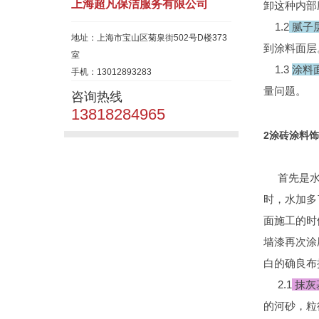
上海超凡保洁服务有限公司
卸这种内部
1.2
腻子
地址：上海市宝山区菊泉街502号D楼373
到涂料面层
室
1.3
涂料
手机：13012893283
量问题。
咨询热线
13818284965
2涂砖涂料
首先是水泥
时，水加多
面施工的时
墙漆再次涂
白的确良布
2.1
抹灰
的河砂，粒