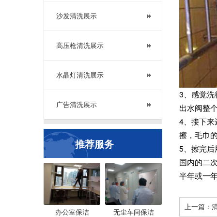
沙发清洗展示
高压枪清洗展示
水晶灯清洗展示
3、感觉
广告清洗展示
出水阀整
4、接下
擦，毛巾
推荐服务
5、擦完
国内的二
半年或一
上一篇：
办公室保洁
无尘车间保洁